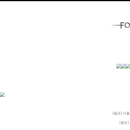
[칠순] 서
[칠순